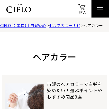
購入
CIELO（シエロ）｜白髪染め
セルフカラーナビ
ヘアカラー
商品
情報
商品
比較表
おすすめ
アイテム
診断
スペシャル
コンテ
商品情報
カラートリートメント
ヘアカラー
ヘアカラークリーム
ムースカラー
市販のヘアカラーで白髪を
染めたい！選ぶポイントや
おすすめ商品3選
ヘアカラーミルキー