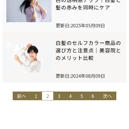
セルフカラーリングスタジオ
髪の赤みを同時にケア
更新日:2025年05月09日
SELF COLOR NAVI
セルフカラーナビ
白髪のセルフカラー商品の
選び方と注意点│美容院と
のメリット比較
English
簡体中文
繁体中文
更新日:2024年08月09日
投
前へ
1
2
3
4
5
6
次へ
稿
の
ペ
ー
ジ
送