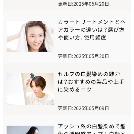
更新日:2025年05月20日
ワンデー白髪かくし
カラートリートメントとヘ
オイルインヘアマニキュア
アカラーの違いは？選び方
や使い方、使用頻度
オンラインショップ限定商品
更新日:2025年05月20日
商品比較表
セルフの白髪染めの魅力
は？おすすめの製品や上手
おすすめアイテム診断
に染めるコツ
スペシャルコンテンツ
更新日:2025年05月09日
アッシュ系の白髪染めで髪
SELF COLORING STUDIO
色の透明感アップ！白髪と