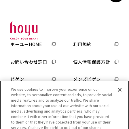
ホーユーHOME
利用規約
お問い合わせ窓口
個人情報保護方針
ビゲン
メンズビゲン
使用上の注意をよく読んで、正しくお使いください。
We use cookies to improve your experience on our
ヘアカラーでかぶれたことのある方は絶対に使用しない
website, to personalize content and ads, to provide social
でください。
media features and to analyze our traffic. We share
information about your use of our website with our social
ご使用の前には毎回必ず皮膚アレルギー試験（パッチテス
media, advertising and analytics partners, who may
ト）をしてください。
combine it with other information that you have provided
to them or that they have collected from your use of their
「かぶれ」と「皮膚アレルギー試験(パッチテスト)」について
services. You have the right to opt-out of our sharing
は『日本ヘアカラー工業会』のWEBサイトでもご確認頂けま