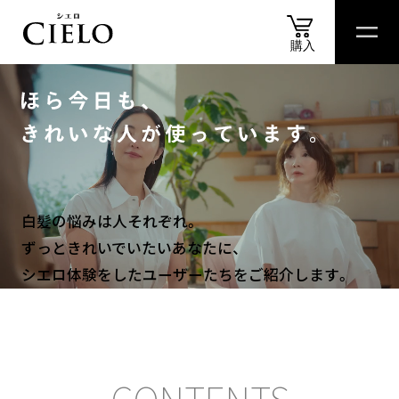
セ
ル
購入
フ
カ
商品
情報
商品
比較表
おすすめ
アイテム
診断
スペシャル
コンテ
ラ
商品情報
ー
リ
ン
カラートリートメント
グ
ス
白髪の悩みは人それぞれ。
ヘアカラークリーム
タ
ずっときれいでいたいあなたに、
ジ
シエロ体験をしたユーザーたちをご紹介します。
オ
ムースカラー
｜
セ
ル
ヘアカラーミルキー
フ
CONTENTS
も