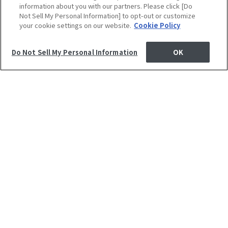
information about you with our partners. Please click [Do
Not Sell My Personal Information] to opt-out or customize
your cookie settings on our website.
Cookie Policy
Do Not Sell My Personal Information
OK
医薬部外品
化粧品
PAGE TOP
安全なご使用のために
初めて染める方へ。
知っておきたい基礎知識
よくあるご質問