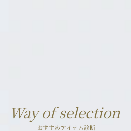
Way of selection
お
す
す
め
ア
イ
テ
ム
診
断