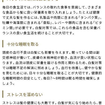
毎日の食生活では、バランスの取れた食事を意識して、さまざま
な食品から髪に良い栄養素を取り入れましょう。たとえば健康
で丈夫な髪を作るには、乳製品や肉類に含まれる「タンパク質」、
牡蠣や海藻類に含まれる「亜鉛」、レバーや豚肉に含まれる「ビタ
ミン類」が必要です。白髪対策では、これらの食品を含む栄養バ
ランスの良い食生活を続けることが大切です。
十分な睡眠を取る
頭皮の血行不良は白髪にも影響を与えます。眠っている間は副
交感神経が働いて、皮膚の末梢神経が動き、血流が良い状態にな
ります。血流は頭皮に栄養を届ける作用と関わるため、白髪対策
では睡眠不足の解消に努めましょう。血行を改善し、健やかな髪
を育むためには、日々十分な睡眠を取ることが大切です。健康的
な睡眠時間の目安として、毎日7～8時間は眠る時間を確保しま
しょう。
ストレスを溜めない
ストレスは髪の健康にも大敵です。白髪が気になり始めたら、普