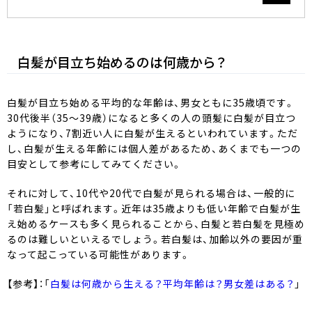
セルフカラーリングスタジオ
白髪が目立ち始めるのは何歳から？
SELF COLOR NAVI
セルフカラーナビ
白髪が目立ち始める平均的な年齢は、男女ともに35歳頃です。
30代後半（35～39歳）になると多くの人の頭髪に白髪が目立つ
ようになり、7割近い人に白髪が生えるといわれています。ただ
し、白髪が生える年齢には個人差があるため、あくまでも一つの
English
簡体中文
繁体中文
目安として参考にしてみてください。
それに対して、10代や20代で白髪が見られる場合は、一般的に
「若白髪」と呼ばれます。近年は35歳よりも低い年齢で白髪が生
え始めるケースも多く見られることから、白髪と若白髪を見極め
るのは難しいといえるでしょう。若白髪は、加齢以外の要因が重
なって起こっている可能性があります。
【参考】：「
白髪は何歳から生える？平均年齢は？男女差はある？
」