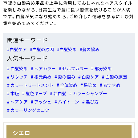
市販の白髪染め用品を上手に活用しておしゃれなヘアスタイル
を楽しみながら、日常生活で髪に良い習慣を続けることが大切
です。白髪が気になり始めたら、ご紹介した情報を参考にぜひ対
策を始めてみてください。
関連キーワード
#白髪ケア
#白髪の原因
#白髪染め
#髪の悩み
人気キーワード
# 白髪染め
# ヘアカラー
# セルフカラー
# 部分染め
# リタッチ
# 根元染め
# 髪の悩み
# 白髪ケア
# 白髪の原因
# カラートリートメント
# 全体染め
# 黒染め
# おすすめ
# 市販
# 髪色キープ
# 若白髪
# カラーシャンプー
# ヘアケア
# アッシュ
# ハイトーン
# 選び方
# カラーリングのコツ
シエロ