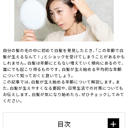
ワンデー白髪かくし
オイルインヘアマニキュア
オンラインショップ限定商品
自分の髪の毛の中に初めて白髪を発見したとき、「この年齢で白
髪が生えるなんて！」とショックを受けてしまうことがあるかも
しれません。白髪は年齢にともない増えていく傾向にあるので、
商品比較表
誰にでも起こり得るものです。白髪が生え始める平均的な年齢
について知っておくと良いでしょう。
この記事では、白髪が生え始める年齢について解説します。ま
おすすめアイテム診断
た、白髪が生えやすくなる要因や、日常生活での対策についても
お伝えします。白髪が気になり始めたら、ぜひチェックしてみて
スペシャルコンテンツ
ください。
SELF COLORING STUDIO
目次