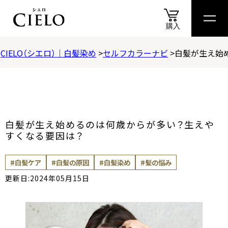
購入
CIELO（シエロ）｜白髪染め
セルフカラーナビ
白髪が生え始
商品
情報
商品
比較表
おすすめ
アイテム
診断
スペシャル
コンテ
商品情報
カラートリートメント
白髪が生え始めるのは何歳からが多い？生えや
ヘアカラークリーム
すくなる要因は？
#白髪ケア
#白髪の原因
#白髪染め
#髪の悩み
ムースカラー
更新日:2024年05月15日
ヘアカラーミルキー