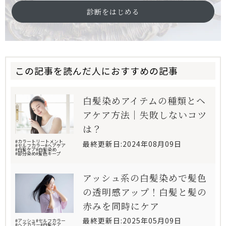
診断をはじめる
この記事を読んだ人におすすめの記事
白髪染めアイテムの種類とヘ
アケア方法｜失敗しないコツ
は？
#カラートリートメント
最終更新日:2024年08月09日
#セルフカラー
#ヘアケア
#白髪ケア
#白髪染め
#部分染め
#髪色キープ
アッシュ系の白髪染めで髪色
の透明感アップ！白髪と髪の
赤みを同時にケア
最終更新日:2025年05月09日
#アッシュ
#セルフカラー
#ヘアカラー
#白髪ケア