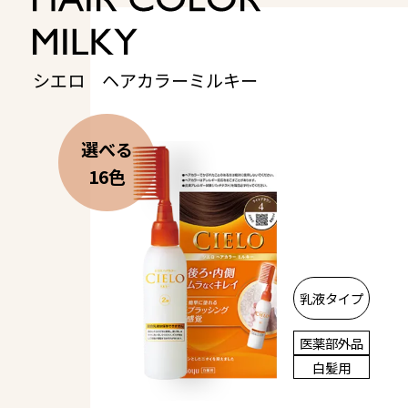
SELF COLORING STUDIO
セルフカラーリングスタジオ
シエロ ヘアカラーミルキー
SELF COLOR NAVI
セルフカラーナビ
選べる
16色
English
簡体中文
繁体中文
乳液タイプ
医薬部外品
白髪用