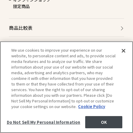
限定商品
商品比較表
おすすめアイテム診断
We use cookies to improve your experience on our
website, to personalize content and ads, to provide social
media features and to analyze our traffic. We share
CMギャラリー
information about your use of our website with our social
media, advertising and analytics partners, who may
combine it with other information that you have provided
オンラインショップ
to them or that they have collected from your use of their
services. You have the right to opt-out of our sharing
information about you with our partners. Please click [Do
ヘアカラーシミュレーション
Not Sell My Personal Information] to opt-out or customize
your cookie settings on our website.
Cookie Policy
Do Not Sell My Personal Information
OK