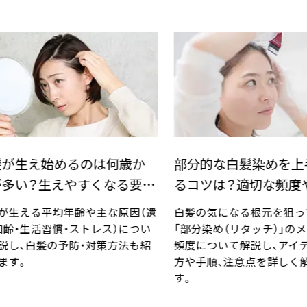
部分的な白髪染めを上手にす
リタッチとは？
るコツは？適切な頻度やアイテ
する商品の選び
ムの選び方
白髪の気になる根元を狙って染める
根元の白髪だけを
「部分染め（リタッチ）」のメリットや
る「リタッチ」につ
頻度について解説し、アイテムの選び
の特徴や使い方、
方や手順、注意点を詳しく解説しま
コツなどを分かり
す。
す。