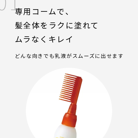
01
専用コームで、
髪全体を
ラクに塗れて
ムラなくキレイ
どんな向きでも乳液がスムーズに出せます