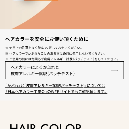
ワンデー白髪かくし
オイルインヘアマニキュア
ヘアカラーを安全にお使い頂くために
使用上の注意をよく読んで、正しくお使いください。
オンラインショップ限定商品
ヘアカラーでかぶれたことのある方は絶対に使用しないでください。
ご使用の前には毎回必ず皮膚アレルギー試験（パッチテスト）をしてください。
ヘアカラーによるかぶれと
商品比較表
皮膚アレルギー試験（パッチテスト）
「かぶれ」と「皮膚アレルギー試験(パッチテスト)」については
おすすめアイテム診断
『日本ヘアカラー工業会』のWEBサイトでもご確認頂けます。
スペシャルコンテンツ