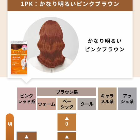
ブラウン系
ピンク
キャラ
アッ
ベー
レッド
系
メル
系
シュ系
ウォーム
クール
シック
明
0