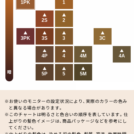
1PK
1
2S
2
3PK
3S
3
3C
4P
4
4M
4A
暗
5P
5
5M
お使いのモニターの設定状況により、実際のカラーの色み
と異なる場合があります。
このチャートは明るさと色合いの順序を表しています。仕
上がりの髪色イメージは、商品パッケージなどを参考にし
てください。
仕上がりの髪色は、染める前の髪色、髪質、室温、放置時間