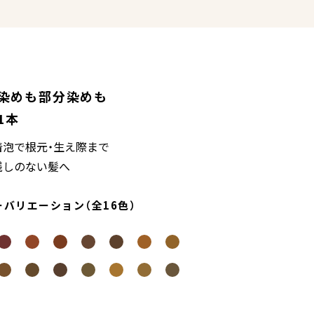
染めも部分染めも
1本
着泡で根元・生え際まで
残しのない髪へ
ーバリエーション（全16色）