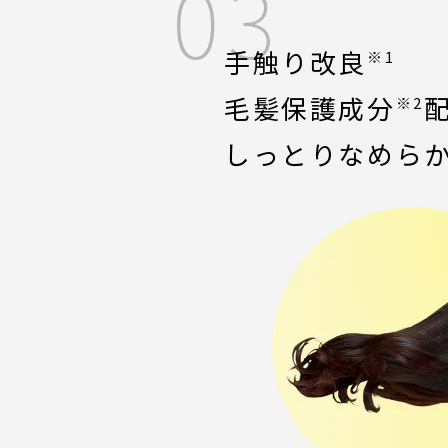
03
手触り改良
※1
毛髪保護成分
※2
しっとりなめら