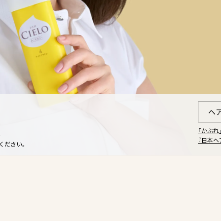
ヘ
「かぶれ
。
『日本ヘ
ください。