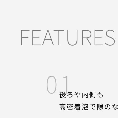
FEATURES
01
後ろや内側も
高密着泡で隙の