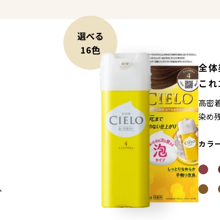
選べる
16色
全体
これ
高密
染め
カラ