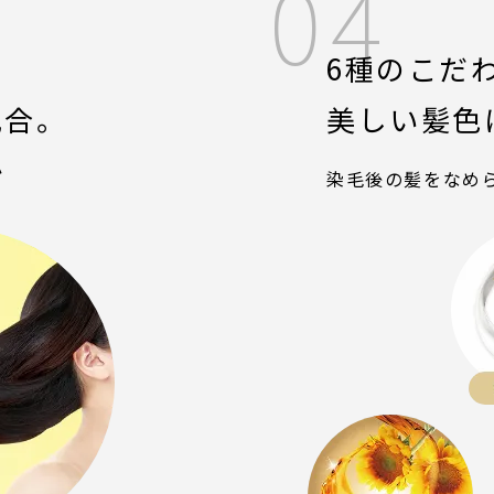
04
6種のこだ
配合。
美しい髪色
か
染毛後の髪をなめ