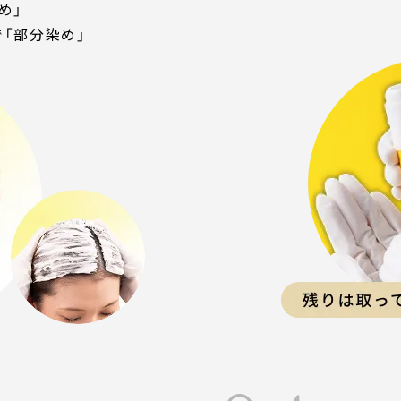
め」
「部分染め」