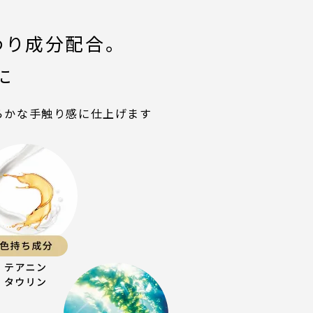
わり成分配合。
に
らかな手触り感に
仕上げます