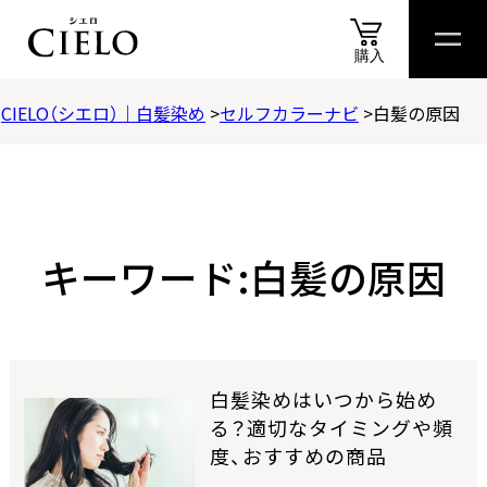
購入
CIELO（シエロ）｜白髪染め
セルフカラーナビ
白髪の原因
商品
情報
商品
比較表
おすすめ
アイテム
診断
スペシャル
コンテ
商品情報
カラートリートメント
キーワード:白髪の原因
ヘアカラークリーム
ムースカラー
白髪染めはいつから始め
る？適切なタイミングや頻
ヘアカラーミルキー
度、おすすめの商品