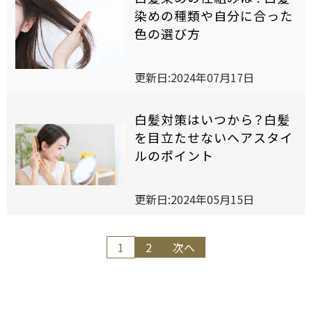
セルフカラーリングスタジオ
染めの種類や自分に合った
色の選び方
SELF COLOR NAVI
更新日:2024年07月17日
セルフカラーナビ
白髪対策はいつから？白髪
を目立たせないヘアスタイ
ルのポイント
English
簡体中文
繁体中文
更新日:2024年05月15日
投
1
2
次へ
稿
の
ペ
ー