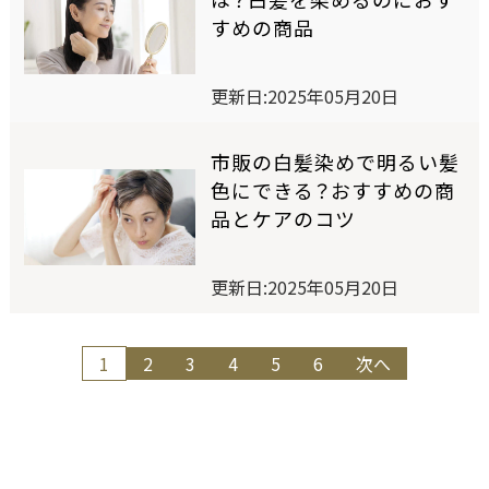
セルフカラーリングスタジオ
すめの商品
更新日:2025年05月20日
SELF COLOR NAVI
セルフカラーナビ
市販の白髪染めで明るい髪
色にできる？おすすめの商
品とケアのコツ
English
簡体中文
繁体中文
更新日:2025年05月20日
投
1
2
3
4
5
6
次へ
稿
の
ペ
ー
ジ
送