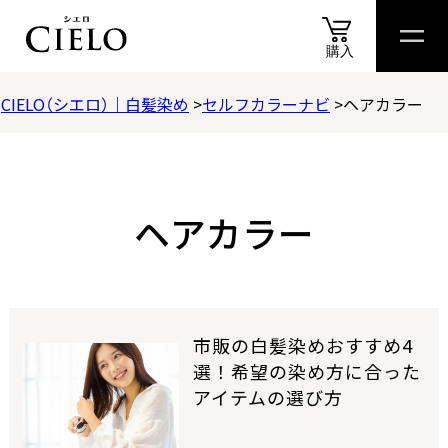
購入
CIELO（シエロ）｜白髪染め
セルフカラーナビ
ヘアカラー
商品
情報
商品
比較表
おすすめ
アイテム
診断
スペシャル
コンテ
商品情報
カラートリートメント
ヘアカラー
ヘアカラークリーム
ムースカラー
市販の白髪染めおすすめ4
選！希望の染め方に合った
アイテムの選び方
ヘアカラーミルキー