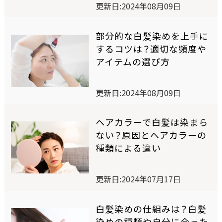
更新日:2024年08月09日
ワンデー白髪かくし
部分的な白髪染めを上手に
オイルインヘアマニキュア
するコツは？適切な頻度や
アイテムの選び方
オンラインショップ限定商品
更新日:2024年08月09日
商品比較表
ヘアカラーで白髪は染まら
ない？原因とヘアカラーの
おすすめアイテム診断
種類による違い
スペシャルコンテンツ
更新日:2024年07月17日
白髪染めの仕組みは？白髪
SELF COLORING STUDIO
染めの種類や自分に合った