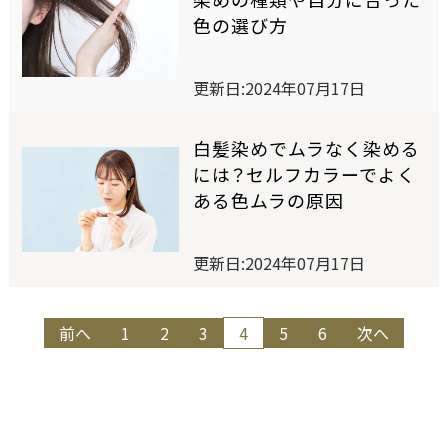
セルフカラーリングスタジオ
色の選び方
更新日:2024年07月17日
SELF COLOR NAVI
セルフカラーナビ
白髪染めでムラなく染める
には？セルフカラーでよく
ある色ムラの原因
English
簡体中文
繁体中文
更新日:2024年07月17日
投
前へ
1
2
3
4
5
6
次へ
稿
の
ペ
ー
ジ
送