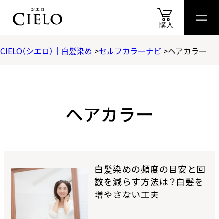
購入
CIELO（シエロ）｜白髪染め
セルフカラーナビ
ヘアカラー
商品
情報
商品
比較表
おすすめ
アイテム
診断
スペシャル
コンテ
商品情報
カラートリートメント
ヘアカラー
ヘアカラークリーム
ムースカラー
白髪染めの頻度の目安と回
数を減らす方法は？白髪を
増やさない工夫
ヘアカラーミルキー