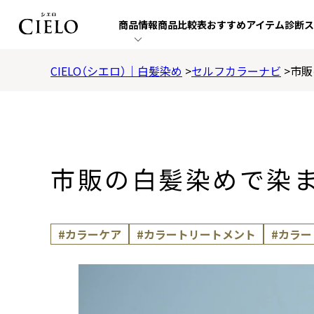
商品
情報
商品
比較表
おすすめ
アイテム
診断
ス
CIELO（シエロ）｜白髪染め
セルフカラーナビ
市販
市販の白髪染めで染
#カラーケア
#カラートリートメント
#カラ