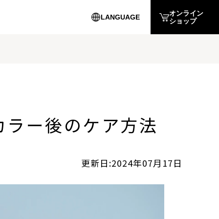
オンライン
LANGUAGE
ショップ
English
簡体中文
カラー後のケア方法
繁体中文
更新日:2024年07月17日