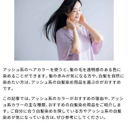
ワンデー白髪かくし
オイルインヘアマニキュア
オンラインショップ限定商品
商品比較表
アッシュ系のヘアカラーを使うと、髪の毛を透明感のある色に
染めることができます。髪の赤みが気になる方や、白髪を自然に
染めたい方は、アッシュ系の白髪染め用品を選ぶのがおすすめ
おすすめアイテム診断
です。
この記事では、アッシュ系のカラーがおすすめの理由や、アッシ
スペシャルコンテンツ
ュ系カラーの主な種類、おすすめの白髪染め用品をご紹介しま
す。ご自分に合う白髪染めを探している方やアッシュ系の白髪
染めが気になっている方は、ぜひ参考にしてください。
SELF COLORING STUDIO