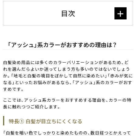
セルフカラーリングスタジオ
目次
SELF COLOR NAVI
セルフカラーナビ
「アッシュ」系カラーがおすすめの理由は？
白髪染め用品には多くのカラーバリエーションがあるため、ど
れを選んだらよいか迷ってしまう方も多いのではないでしょう
English
簡体中文
繁体中文
か。「地毛と白髪の境目をぼかして自然に染めたい」「赤みが気に
なる」といったお悩みがあるなら、「アッシュ」系のカラーがおす
すめです。
ここでは、アッシュ系カラーをおすすめする理由を、カラーの特
長に触れつつご紹介します。
特長① 白髪が目立ちにくくなる
「白髪を暗い色でしっかりと染めたものの、数日経つとかえって