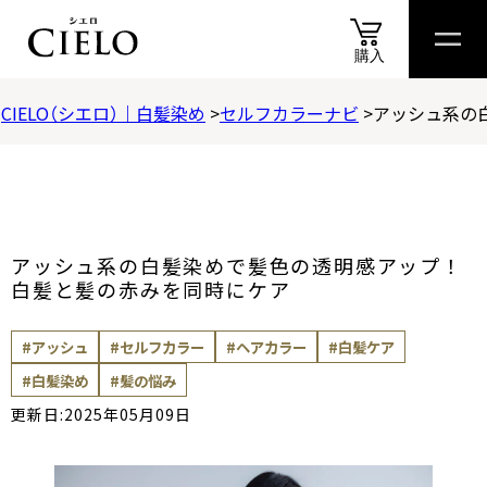
購入
CIELO（シエロ）｜白髪染め
セルフカラーナビ
アッシュ系の
商品
情報
商品
比較表
おすすめ
アイテム
診断
スペシャル
コンテ
商品情報
カラートリートメント
アッシュ系の白髪染めで髪色の透明感アップ！
ヘアカラークリーム
白髪と髪の赤みを同時にケア
#アッシュ
#セルフカラー
#ヘアカラー
#白髪ケア
ムースカラー
#白髪染め
#髪の悩み
更新日:2025年05月09日
ヘアカラーミルキー