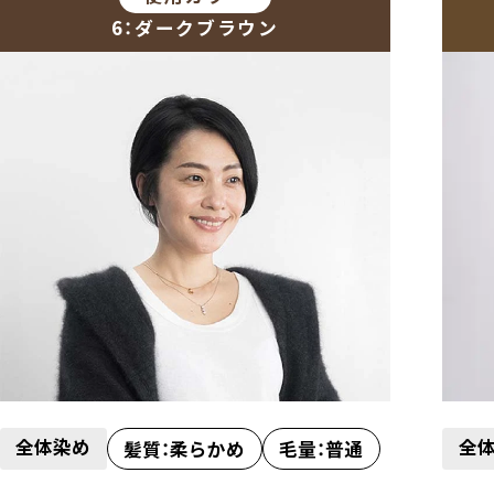
6：ダークブラウン
全体染め
全
髪質：柔らかめ
毛量：普通