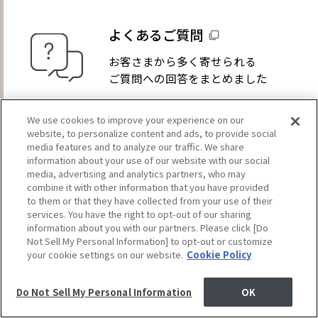
よくあるご質問
お客さまから多く寄せられる
ご質問への回答をまとめました
We use cookies to improve your experience on our
website, to personalize content and ads, to provide social
media features and to analyze our traffic. We share
information about your use of our website with our social
SELF
media, advertising and analytics partners, who may
combine it with other information that you have provided
to them or that they have collected from your use of their
services. You have the right to opt-out of our sharing
COLORING
information about you with our partners. Please click [Do
Not Sell My Personal Information] to opt-out or customize
your cookie settings on our website.
Cookie Policy
STUDIO
Do Not Sell My Personal Information
OK