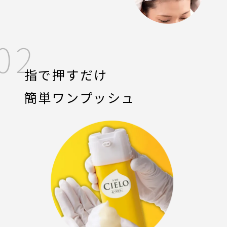
02
指で押すだけ
簡単ワンプッシュ