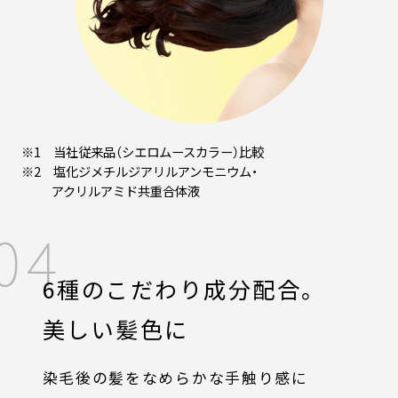
※1 当社従来品（シエロムースカラー）比較
※2 塩化ジメチルジアリルアンモニウム・
アクリルアミド共重合体液
04
6種のこだわり成分配合。
美しい髪色に
染毛後の髪をなめらかな手触り感に