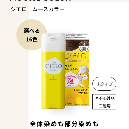
SELF COLORING STUDIO
シエロ ムースカラー
セルフカラーリングスタジオ
選べる
SELF COLOR NAVI
16色
セルフカラーナビ
English
簡体中文
繁体中文
泡タイプ
医薬部外品
白髪用
全体染めも部分染めも