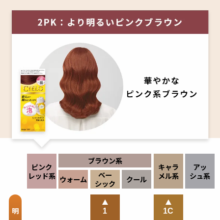
ブラウン系
ピンク
キャラ
アッ
ベー
レッド
系
メル
系
シュ系
ウォーム
クール
シック
明
1
1C