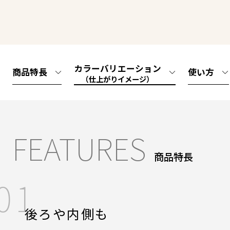
カラーバリエーション
商品特長
使い方
（仕上がりイメージ）
FEATURES
商品特長
01
後ろや内側も