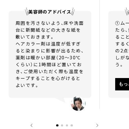
美容師のアドバイス
周囲を汚さないよう、床や洗面
①ム
台に新聞紙などの大きな紙を
たら
敷いておきます。
るこ
ヘアカラー剤は温度が低すぎ
する
ると染まりに影響が出るため、
の2
薬剤は暖かい部屋（20～30℃
しが
くらい）に1時間ほど置いてお
う。
き、ご使用いただく際も温度を
キープすることを心がけると
もっ
よいです。