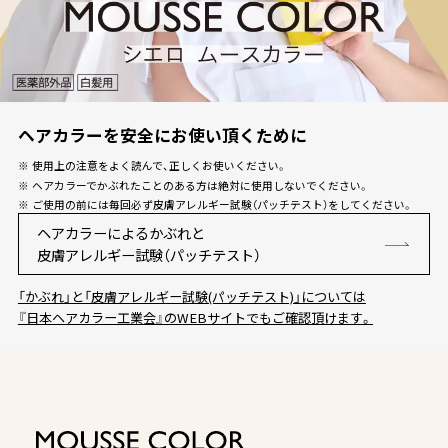
ワンデー白髪かくし
オイルインヘアマニキュア
ヘアカラーを安全にお使い頂くために
使用上の注意をよく読んで、正しくお使いください。
オンラインショップ限定商品
ヘアカラーでかぶれたことのある方は絶対に使用しないでください。
ご使用の前には毎回必ず皮膚アレルギー試験（パッチテスト）をしてください。
ヘアカラーによるかぶれと
商品比較表
皮膚アレルギー試験（パッチテスト）
「かぶれ」と「皮膚アレルギー試験(パッチテスト)」については
おすすめアイテム診断
『日本ヘアカラー工業会』のWEBサイトでもご確認頂けます。
スペシャルコンテンツ