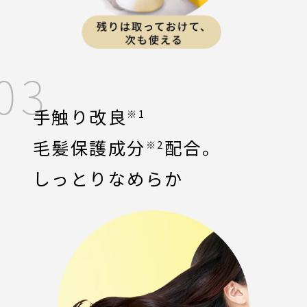
03
手触り改良
※1
毛髪保護成分
配合。
※2
しっとりなめらか