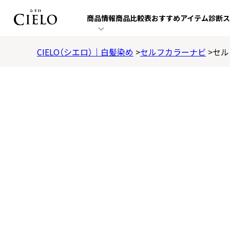
商品
情報
商品
比較表
おすすめ
アイテム
診断
ス
CIELO（シエロ）｜白髪染め
セルフカラーナビ
セル