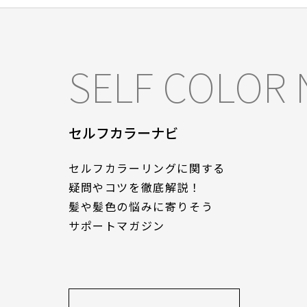
SELF COLOR 
セルフカラーナビ
セルフカラーリングに関する
疑問やコツを徹底解説！
髪や髪色の悩みに寄りそう
サポートマガジン
白髪染めをする頻度は
白髪が生え始めるのは何歳
い？行けないときの対
が多い？生えやすくなる要