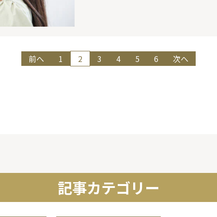
前へ
1
2
3
4
5
6
次へ
記事カテゴリー