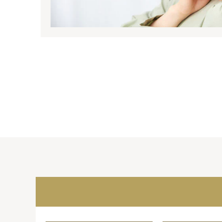
投
稿
の
ペ
ー
ジ
送
り