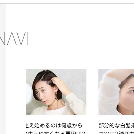
NAVI
から
部分的な白髪染めを上手にする
リタッ
因は？
コツは？適切な頻度やアイテム
する商