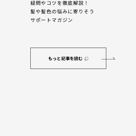
疑問やコツを徹底解説！
髪や髪色の悩みに寄りそう
サポートマガジン
白髪染めをする頻度は
白髪が生え始めるのは何歳
い？行けないときの対
が多い？生えやすくなる要
もっと記事を読む
髪染めをする頻度や、忙しくて
白髪が生える平均年齢や主な原因（
けないときの対処法をご紹介
加齢・生活習慣・ストレス）につい
し、白髪の予防・対策方法も紹介し