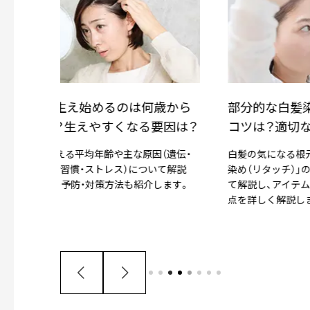
から
部分的な白髪染めを上手にする
リタッ
因は？
コツは？適切な頻度やアイテム
する商
の選び方
遺伝・
白髪の気になる根元を狙って染める「部分
根元の白
て解説
染め（リタッチ）」のメリットや頻度につい
タッチ」
ます。
て解説し、アイテムの選び方や手順、注意
い方、選
点を詳しく解説します。
りやすく