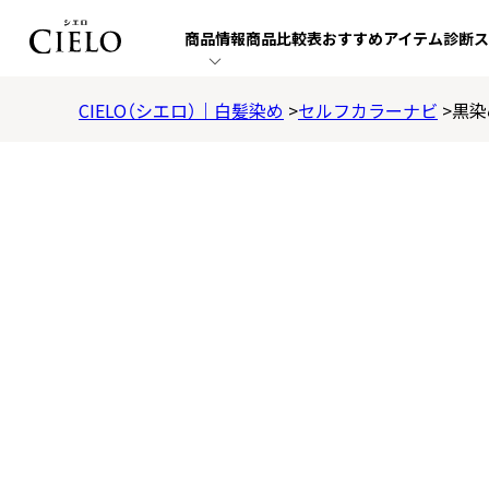
商品
情報
商品
比較表
おすすめ
アイテム
診断
ス
CIELO（シエロ）｜白髪染め
セルフカラーナビ
黒染