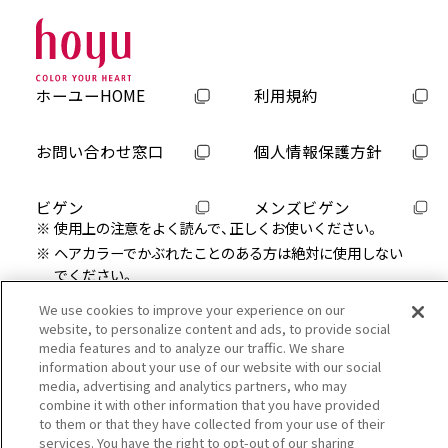
ホーユーHOME
利用規約
お問い合わせ窓口
個人情報保護方針
ビゲン
メンズビゲン
使用上の注意をよく読んで、正しくお使いください。
ヘアカラーでかぶれたことのある方は絶対に使用しない
でください。
ご使用の前には毎回必ず皮膚アレルギー試験（パッチテス
We use cookies to improve your experience on our
ト）をしてください。
website, to personalize content and ads, to provide social
media features and to analyze our traffic. We share
「かぶれ」と「皮膚アレルギー試験(パッチテスト)」について
information about your use of our website with our social
は『日本ヘアカラー工業会』のWEBサイトでもご確認頂けま
media, advertising and analytics partners, who may
す。
combine it with other information that you have provided
Copyright hoyu co., ltd. All rights reserved.
to them or that they have collected from your use of their
services. You have the right to opt-out of our sharing