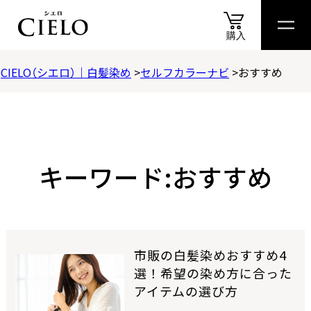
購入
CIELO（シエロ）｜白髪染め
セルフカラーナビ
おすすめ
商品
情報
商品
比較表
おすすめ
アイテム
診断
スペシャル
コンテ
商品情報
カラートリートメント
キーワード:おすすめ
ヘアカラークリーム
ムースカラー
市販の白髪染めおすすめ4
選！希望の染め方に合った
ヘアカラーミルキー
アイテムの選び方