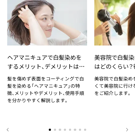
美容院で白髪染めをする頻度
白髪が生え始め
はどのくらい？行けないときの
らが多い？生え
対法
は？
美容院で白髪染めをする頻度や、忙し
白髪が生える平均
くて美容院に行けないときの対処法
伝・加齢・生活習慣
をご紹介します。
て解説し、白髪の
介します。