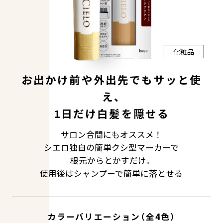
SELF COLORING STUDIO
セルフカラーリングスタジオ
化粧品
SELF COLOR NAVI
お出かけ前や外出先でもサッと使
セルフカラーナビ
え、
1日だけ白髪を隠せる
English
簡体中文
繁体中文
サロン合間にもオススメ！
シエロ独自の簡単クシ型マーカーで
根元からとかすだけ。
使用後はシャンプーで簡単に落とせる
カラーバリエーション（全4色）