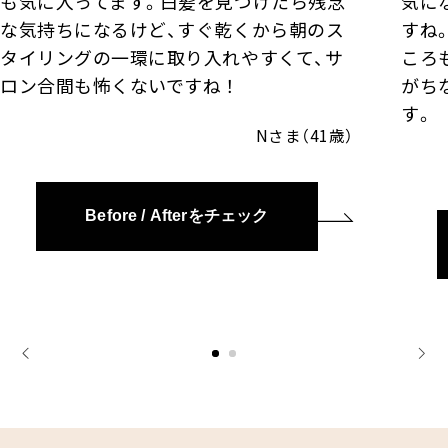
も気に入ってます。白髪を見つけたら残念
気に
な気持ちになるけど、すぐ乾くから朝のス
すね
タイリングの一環に取り入れやすくて、サ
ころ
ロン合間も怖くないですね！
がち
す。
Nさま（41歳）
Before / Afterをチェック