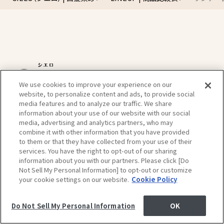
We use cookies to improve your experience on our
website, to personalize content and ads, to provide social
商品情報
media features and to analyze our traffic. We share
information about your use of our website with our social
カラートリートメント
ヘアカラークリーム
media, advertising and analytics partners, who may
combine it with other information that you have provided
ムースカラー
ヘアカラーミルキー
to them or that they have collected from your use of their
services. You have the right to opt-out of our sharing
information about you with our partners. Please click [Do
ワンデー白髪かくし
オイルイン
Not Sell My Personal Information] to opt-out or customize
ヘアマニキュア
your cookie settings on our website.
Cookie Policy
オンラインショップ
Do Not Sell My Personal Information
OK
限定商品