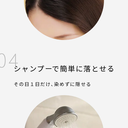
04
シャンプーで
簡単に落とせる
その日１日だけ、染めずに隠せる