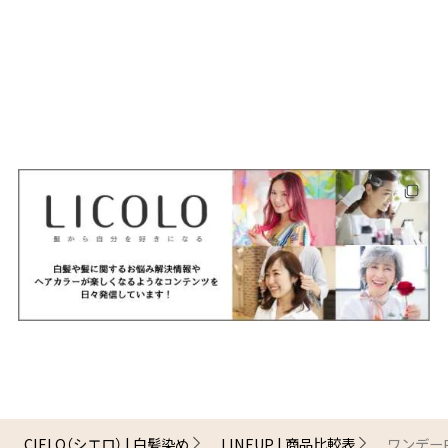
CIELO（シエロ） | 白髪染め
LINEUP | 商品比較表
ワンデー