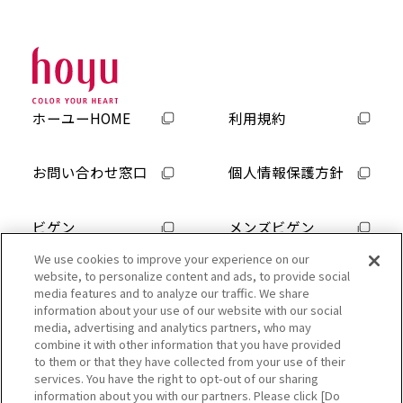
ホーユーHOME
利用規約
お問い合わせ窓口
個人情報保護方針
ビゲン
メンズビゲン
使用上の注意をよく読んで、正しくお使いください。
We use cookies to improve your experience on our
ヘアカラーでかぶれたことのある方は絶対に使用しない
website, to personalize content and ads, to provide social
でください。
media features and to analyze our traffic. We share
information about your use of our website with our social
ご使用の前には毎回必ず皮膚アレルギー試験（パッチテス
media, advertising and analytics partners, who may
ト）をしてください。
combine it with other information that you have provided
to them or that they have collected from your use of their
「かぶれ」と「皮膚アレルギー試験(パッチテスト)」について
services. You have the right to opt-out of our sharing
は『日本ヘアカラー工業会』のWEBサイトでもご確認頂けま
information about you with our partners. Please click [Do
す。