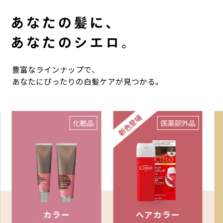
SELF COLORING STUDIO
セルフカラーリングスタジオ
SELF COLOR NAVI
豊富なラインナップで、
セルフカラーナビ
あなたにぴったりの白髪ケアが見つかる。
新色登場
化粧品
医薬部外品
English
簡体中文
繁体中文
カラー
ヘアカラー