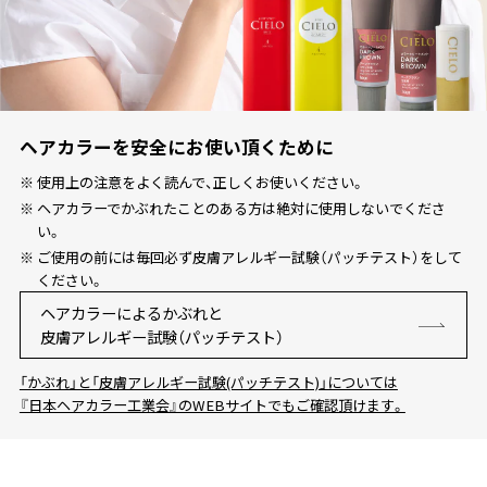
ワンデー白髪かくし
オイルインヘアマニキュア
ヘアカラーを安全にお使い頂くために
使用上の注意をよく読んで、正しくお使いください。
オンラインショップ限定商品
ヘアカラーでかぶれたことのある方は絶対に使用しないでくださ
い。
ご使用の前には毎回必ず皮膚アレルギー試験（パッチテスト）をして
商品比較表
ください。
ヘアカラーによるかぶれと
皮膚アレルギー試験（パッチテスト）
おすすめアイテム診断
「かぶれ」と「皮膚アレルギー試験(パッチテスト)」については
『日本ヘアカラー工業会』のWEBサイトでもご確認頂けます。
スペシャルコンテンツ